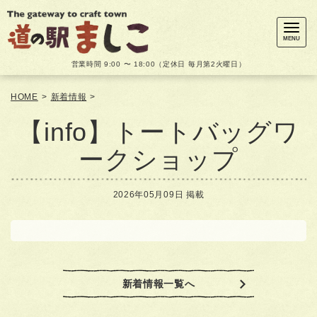
メ
ニ
ュ
MENU
ー
営業時間 9:00 〜 18:00（定休日 毎月第2火曜日）
HOME
>
新着情報
>
【info】トートバッグワ
ークショップ
2026年05月09日 掲載
新着情報一覧へ