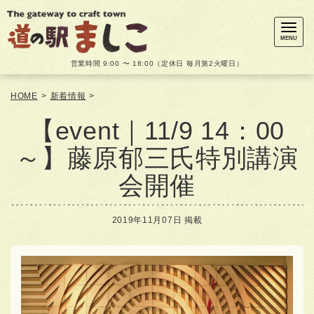
メ
ニ
ュ
MENU
ー
営業時間 9:00 〜 18:00（定休日 毎月第2火曜日）
HOME
>
新着情報
>
【event｜11/9 14：00
～】藤原郁三氏特別講演
会開催
2019年11月07日 掲載